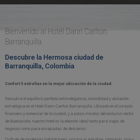
NUEVA
Pausar la presentación de diapositivas
Botones
Al
PESTAÑA
de
hacer
control
clic
Bienvenido al Hotel Dann Carlton
de
en
Barranquilla
la
los
presentación
siguientes
de
enlaces,
Descubre la Hermosa ciudad de
diapositivas
se
Barranquilla, Colombia
actualizará
el
Confort 5 estrellas en la mejor ubicación de la ciudad.
contenido
anterior
Descubra el equilibrio perfecto entre elegancia, comodidad y ubicación
estratégica en el Hotel Dann Carlton Barranquilla. Ubicado en el corazón
financiero y comercial de la ciudad, y a pocos minutos del exclusivo sector
de Buenavista, nuestro hotel es la elección ideal tanto para viajes de
negocios como para escapadas de descanso.
Disfrute de modernas habitaciones, piscina al aire libre, gimnasio, spa y