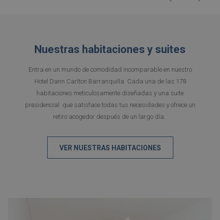
Anterior
de
hacer
control
clic
de
en
la
los
Nuestras habitaciones y suites
presentación
siguientes
de
enlaces,
Entra en un mundo de comodidad incomparable en nuestro
diapositivas
se
Hotel Dann Carlton Barranquilla. Cada una de las 178
actualizará
habitaciones meticulosamente diseñadas y una suite
el
presidencial que satisface todas tus necesidades y ofrece un
contenido
retiro acogedor después de un largo día.
anterior
VER NUESTRAS HABITACIONES