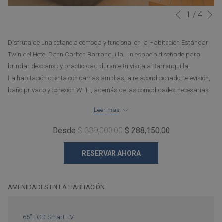
Si
1
/
4
Botones
Al
Anterior
de
hacer
control
clic
Disfruta de una estancia cómoda y funcional en la Habitación Estándar
de
en
Twin del Hotel Dann Carlton Barranquilla, un espacio diseñado para
la
los
brindar descanso y practicidad durante tu visita a Barranquilla.
presentación
siguientes
La habitación cuenta con camas amplias, aire acondicionado, televisión,
de
enlaces,
baño privado y conexión Wi-Fi, además de las comodidades necesarias
diapositivas
se
para una estancia agradable, ya sea por viajes de negocios o turismo.
actualizará
Leer más
La ocupación estándar es para 2 adultos. También se permite alojar
el
hasta 2 niños adicionales de hasta 11 años, quienes comparten la cama
Desde
$ 339,000.00
$ 288,150.00
contenido
existente con los adultos, para una capacidad máxima de 4 huéspedes.
anterior
Importante: La habitación no dispone de camas adicionales
RESERVAR AHORA
AMENIDADES EN LA HABITACIÓN
65” LCD Smart TV