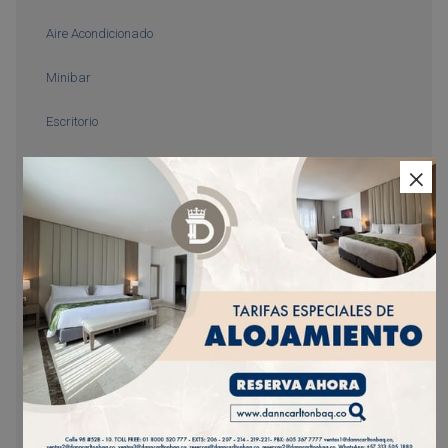
Aire Acondicionado
Minibar
Escritorio
Cajilla de Seguridad
×
Baño Privado
Sofa
Wi-Fi
Secador
Minibar (additional charge)
Bathroom with shower