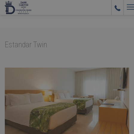
H
M
Estandar Twin