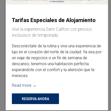
24-Hour room service
Wi-Fi
Tarifas Especiales de Alojamiento
Air conditioning
Vive la experiencia Dann Carlton con precios
exclusivos de temporada.
Steam Iron (Subject to availability)
Desconéctate de la rutina y vive una experiencia de
Coffee/tea maker (coffee/tea at additional cost)
lujo en el corazón del norte de la ciudad. Ya sea por
un viaje de negocios o un fin de semana de
Hair dryer (subject to availability)
descanso, tenemos una habitación perfecta
esperándote con el confort y la atención que te
Bathroom amenities
mereces.
Black-out curtains
Read more
Cable/satellite TV
RESERVA AHORA
Mini refrigerator