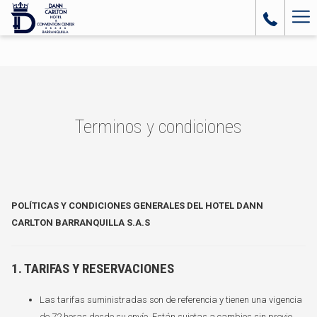
Ha
Me
Terminos y condiciones
POLÍTICAS Y CONDICIONES GENERALES DEL HOTEL DANN
CARLTON BARRANQUILLA S.A.S
1. TARIFAS Y RESERVACIONES
Las tarifas suministradas son de referencia y tienen una vigencia
de 72 horas desde su envío. Están sujetas a cambios sin previo