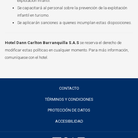
explotación infantil.
Se capacitará al personal sobre la prevención de la explotación
infantil en turismo.
Se aplicarán sanciones a quienes incumplan estas disposiciones.
Hotel Dann Carlton Barranquilla S.A.S
se reserva el derecho de
modificar estas políticas en cualquier momento. Para más información,
comuníquese con el hotel.
CONTACTO
TÉRMINOS Y CONDICIONES
PROTECCIÓN DE DATOS
ACCESIBILIDAD